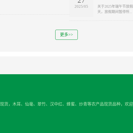
27
2025/05
关于2025年端午节放假安
天，放假期间暂停所...
更多>>
销农产品现货，木耳、仙毫、翠竹、汉中红、蜂蜜、炒青等农产品现货品种，欢